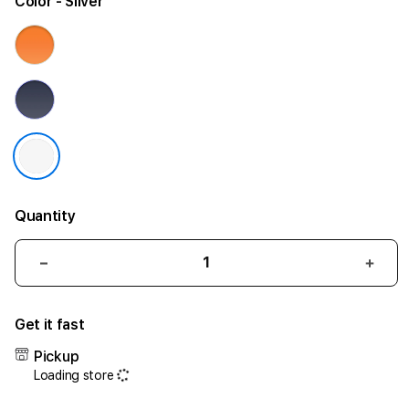
Color
- Silver
Quantity
Decrease
Incr
quantity
quant
for
for
Get it fast
iPhone
iPho
17
17
Pickup
Air
Air
Loading store
1TB
1TB
Silver
Silve