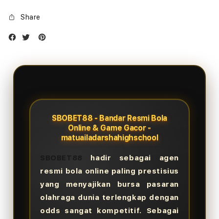
Share
SBOBET88 - Bandar Resmi Bola
Online & Game Gacor -
matuailadarshahighschool
SBOBET88
hadir sebagai agen
resmi bola online paling prestisius
yang menyajikan bursa pasaran
olahraga dunia terlengkap dengan
odds sangat kompetitif. Sebagai