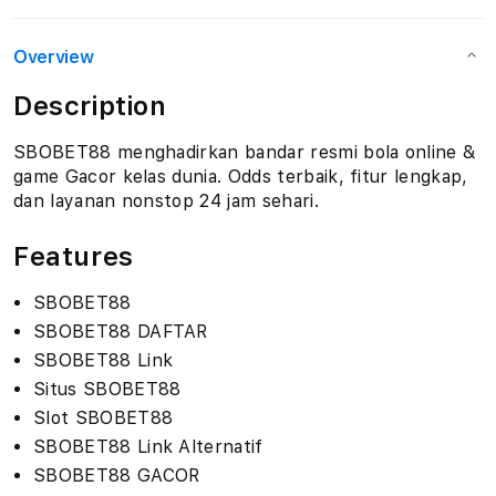
Overview
Description
SBOBET88 menghadirkan bandar resmi bola online &
game Gacor kelas dunia. Odds terbaik, fitur lengkap,
dan layanan nonstop 24 jam sehari.
Features
SBOBET88
SBOBET88 DAFTAR
SBOBET88 Link
Situs SBOBET88
Slot SBOBET88
SBOBET88 Link Alternatif
SBOBET88 GACOR