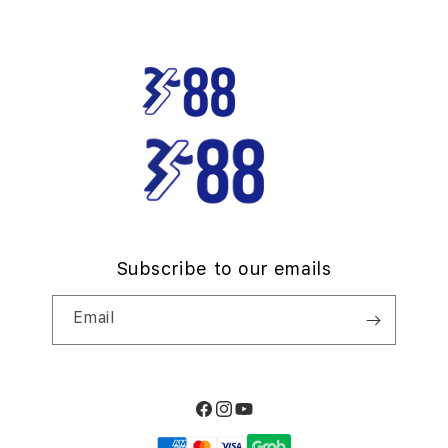
Contact Us
Trade-in
o
Offers
Why Shop at iStudio
FAQ
r
Traveller’s Reservation
Elush Corporate Website
d
Privacy Policy
i
Site Terms of Use
o
n
Subscribe to our emails
Email
Facebook
Instagram
YouTube
Payment