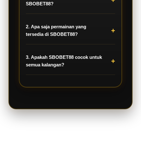
SBOBET88?
2. Apa saja permainan yang
tersedia di SBOBET88?
3. Apakah SBOBET88 cocok untuk
semua kalangan?