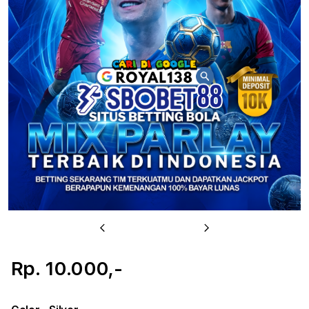
u
Previous
Next
Rp. 10.000,-