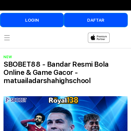
Skip to
content
LOGIN
DAFTAR
NEW
SBOBET88 - Bandar Resmi Bola
Online & Game Gacor -
matuailadarshahighschool