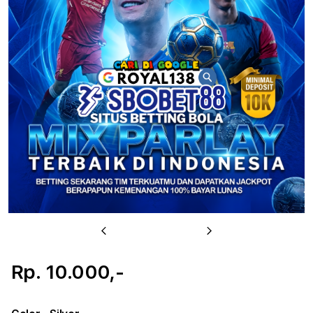
u
Previous
Next
Rp. 10.000,-