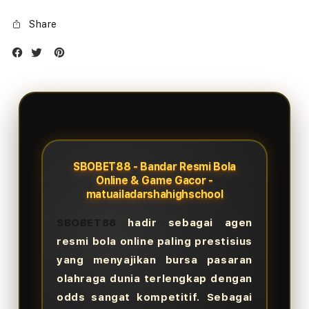
Share
SBOBET88 - Bandar Resmi Bola
Online & Game Gacor -
matuailadarshahighschool
SBOBET88
hadir sebagai agen
resmi bola online paling prestisius
yang menyajikan bursa pasaran
olahraga dunia terlengkap dengan
odds sangat kompetitif. Sebagai