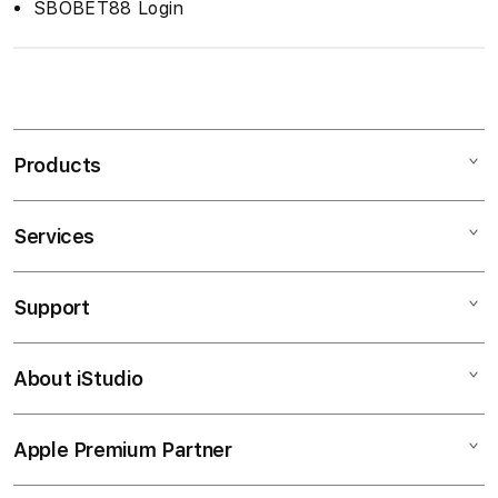
SBOBET88 Login
S
i
n
Products
g
l
e
Services
Mac
c
iPad
o
Support
AppleCare+
l
iPhone
u
Corporate
Watch
About iStudio
m
My Account
Demo Sessions
Music
n
Collection & Delivery
Elush Service Provider
a
TV & Home
Apple Premium Partner
About Us
Returns & Exchanges
c
Financing Options
Accessories
c
Find an iStudio near you