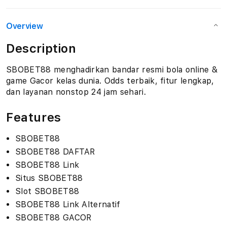
Overview
Description
SBOBET88 menghadirkan bandar resmi bola online &
game Gacor kelas dunia. Odds terbaik, fitur lengkap,
dan layanan nonstop 24 jam sehari.
Features
SBOBET88
SBOBET88 DAFTAR
SBOBET88 Link
Situs SBOBET88
Slot SBOBET88
SBOBET88 Link Alternatif
SBOBET88 GACOR