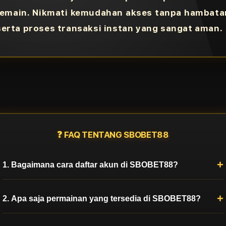
 pemain. Nikmati kemudahan akses tanpa hambata
serta proses transaksi instan yang sangat aman.
❓ FAQ TENTANG SBOBET88
1. Bagaimana cara daftar akun di SBOBET88?
2. Apa saja permainan yang tersedia di SBOBET88?