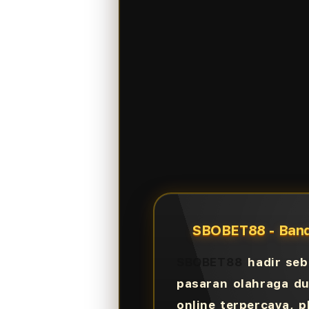
SBOBET88 - Banda
SBOBET88
hadir seb
pasaran olahraga du
online terpercaya, 