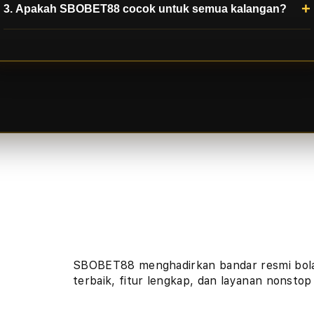
3. Apakah SBOBET88 cocok untuk semua kalangan?
SBOBET88 menghadirkan bandar resmi bola 
terbaik, fitur lengkap, dan layanan nonstop