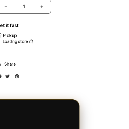
Decrease
Increase
quantity
quantity
for
for
et it fast
iPhone
iPhone
17
17
Pickup
Air
Air
Loading store
1TB
1TB
Silver
Silver
Share