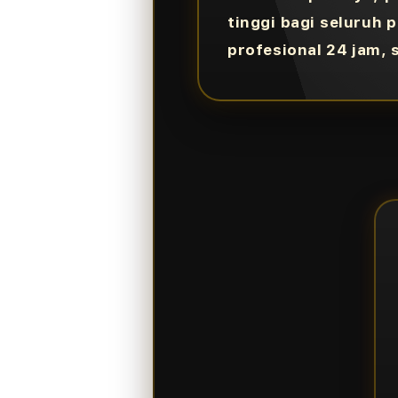
tinggi bagi seluruh
profesional 24 jam, 