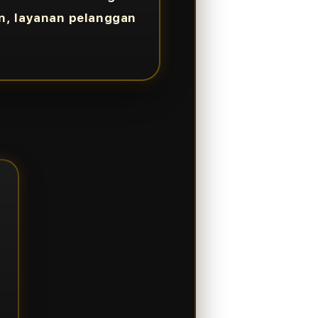
n, layanan pelanggan