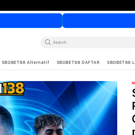
SBOBET88 Alternatif
SBOBET88 DAFTAR
SBOBET88 Li
N