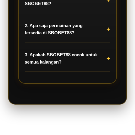
SBOBET88?
2. Apa saja permainan yang
tersedia di SBOBET88?
3. Apakah SBOBET88 cocok untuk
semua kalangan?