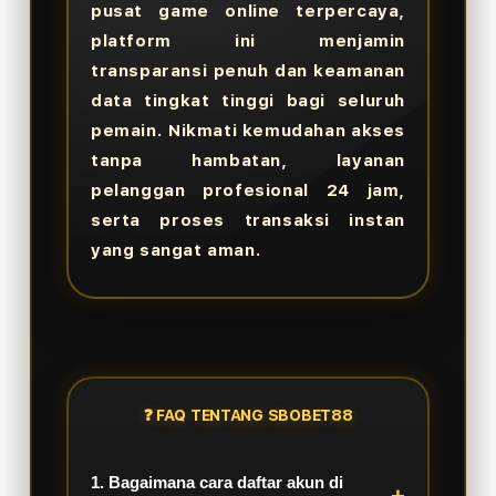
pusat game online terpercaya,
platform ini menjamin
transparansi penuh dan keamanan
data tingkat tinggi bagi seluruh
pemain. Nikmati kemudahan akses
tanpa hambatan, layanan
pelanggan profesional 24 jam,
serta proses transaksi instan
yang sangat aman.
❓ FAQ TENTANG SBOBET88
1. Bagaimana cara daftar akun di