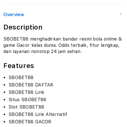
Overview
Description
SBOBET88 menghadirkan bandar resmi bola online &
game Gacor kelas dunia. Odds terbaik, fitur lengkap,
dan layanan nonstop 24 jam sehari.
Features
SBOBET88
SBOBET88 DAFTAR
SBOBET88 Link
Situs SBOBET88
Slot SBOBET88
SBOBET88 Link Alternatif
SBOBET88 GACOR