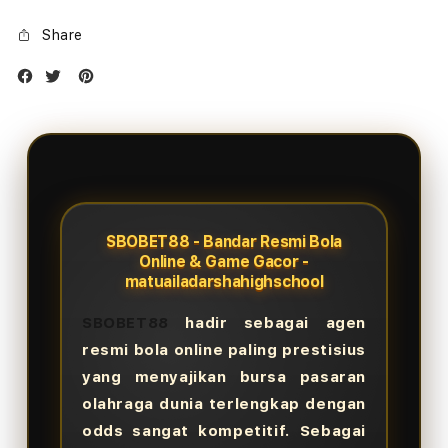
Share
SBOBET88 - Bandar Resmi Bola
Online & Game Gacor -
matuailadarshahighschool
SBOBET88
hadir sebagai agen
resmi bola online paling prestisius
yang menyajikan bursa pasaran
olahraga dunia terlengkap dengan
odds sangat kompetitif. Sebagai