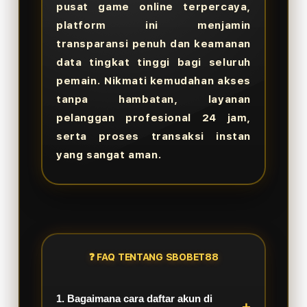
pusat game online terpercaya,
platform ini menjamin
transparansi penuh dan keamanan
data tingkat tinggi bagi seluruh
pemain. Nikmati kemudahan akses
tanpa hambatan, layanan
pelanggan profesional 24 jam,
serta proses transaksi instan
yang sangat aman.
❓ FAQ TENTANG SBOBET88
1. Bagaimana cara daftar akun di