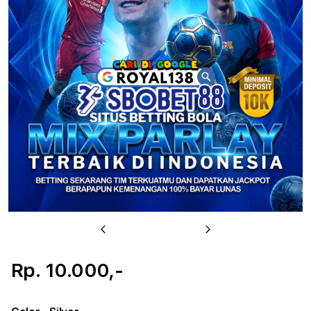
u
Previous
Next
Rp. 10.000,-