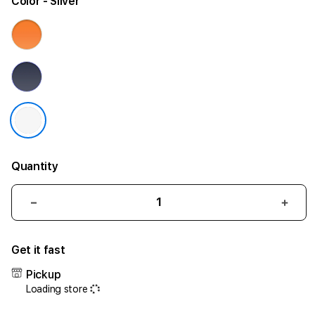
Color
- Silver
Quantity
Decrease
Incr
quantity
quant
for
for
Get it fast
iPhone
iPho
17
17
Pickup
Air
Air
Loading store
1TB
1TB
Silver
Silve