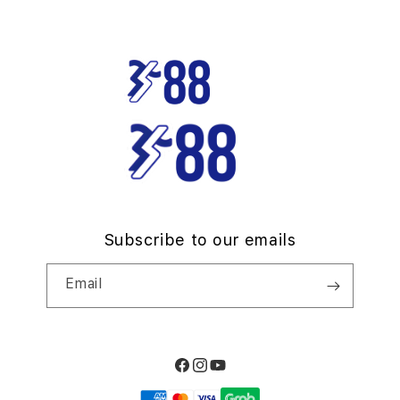
Contact Us
Trade-in
o
Offers
Why Shop at iStudio
FAQ
r
Traveller’s Reservation
Elush Corporate Website
d
Privacy Policy
i
Site Terms of Use
o
n
Subscribe to our emails
Email
Facebook
Instagram
YouTube
Payment