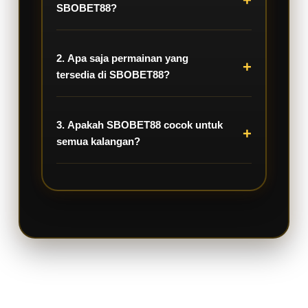
SBOBET88?
2. Apa saja permainan yang
tersedia di SBOBET88?
3. Apakah SBOBET88 cocok untuk
semua kalangan?