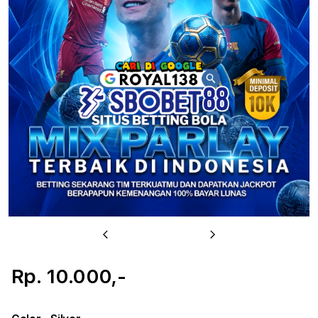
u
Previous
Next
Rp. 10.000,-