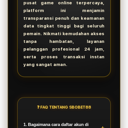
pusat game online terpercaya,
platform ini menjamin
transparansi penuh dan keamanan
data tingkat tinggi bagi seluruh
pemain. Nikmati kemudahan akses
tanpa hambatan, layanan
pelanggan profesional 24 jam,
serta proses transaksi instan
yang sangat aman.
❓ FAQ TENTANG SBOBET88
1. Bagaimana cara daftar akun di