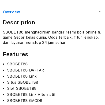
Overview
Description
SBOBET88 menghadirkan bandar resmi bola online &
game Gacor kelas dunia. Odds terbaik, fitur lengkap,
dan layanan nonstop 24 jam sehari.
Features
SBOBET88
SBOBET88 DAFTAR
SBOBET88 Link
Situs SBOBET88
Slot SBOBET88
SBOBET88 Link Alternatif
SBOBET88 GACOR