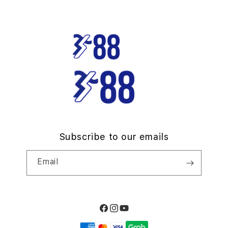
Contact Us
Trade-in
o
Offers
Why Shop at iStudio
FAQ
r
Traveller’s Reservation
Elush Corporate Website
d
Privacy Policy
i
Site Terms of Use
o
n
Subscribe to our emails
Email
Facebook
Instagram
YouTube
Payment