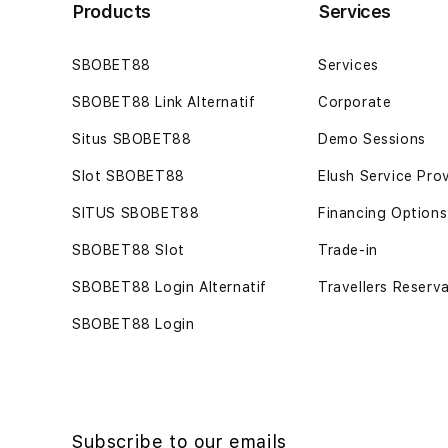
l
Products
Services
e
SBOBET88
Services
c
o
SBOBET88 Link Alternatif
Corporate
l
Situs SBOBET88
Demo Sessions
u
Slot SBOBET88
Elush Service Pro
m
SITUS SBOBET88
Financing Options
n
SBOBET88 Slot
Trade-in
a
c
SBOBET88 Login Alternatif
Travellers Reserv
c
SBOBET88 Login
o
r
d
Subscribe to our emails
i