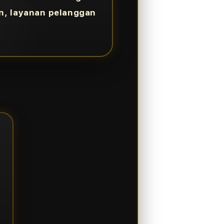
n, layanan pelanggan