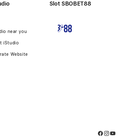
udio
Slot SBOBET88
udio near you
 iStudio
rate Website
Facebook
Instagram
YouTube