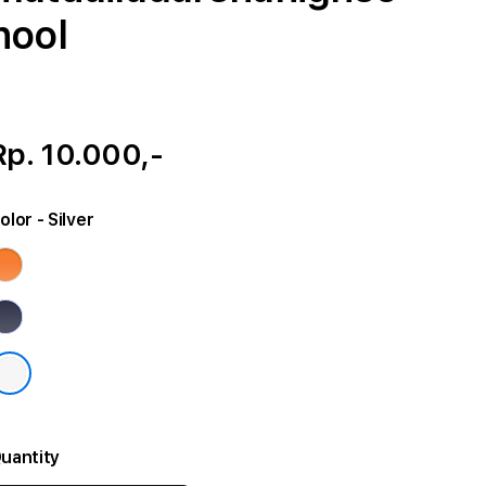
hool
Rp. 10.000,-
olor
- Silver
uantity