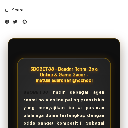
Share
SBOBET88 - Bandar Resmi Bola
Online & Game Gacor -
matuailadarshahighschool
SBOBET88
hadir sebagai agen
resmi bola online paling prestisius
yang menyajikan bursa pasaran
olahraga dunia terlengkap dengan
odds sangat kompetitif. Sebagai