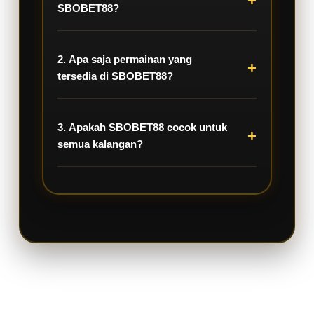
SBOBET88?
2. Apa saja permainan yang
tersedia di SBOBET88?
3. Apakah SBOBET88 cocok untuk
semua kalangan?