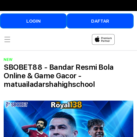
Skip to
content
LOGIN
DAFTAR
NEW
SBOBET88 - Bandar Resmi Bola
Online & Game Gacor -
matuailadarshahighschool