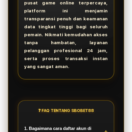
pusat game online terpercaya,
platform ini menjamin
transparansi penuh dan keamanan
data tingkat tinggi bagi seluruh
pemain. Nikmati kemudahan akses
tanpa hambatan, layanan
pelanggan profesional 24 jam,
serta proses transaksi instan
yang sangat aman.
❓ FAQ TENTANG SBOBET88
1. Bagaimana cara daftar akun di