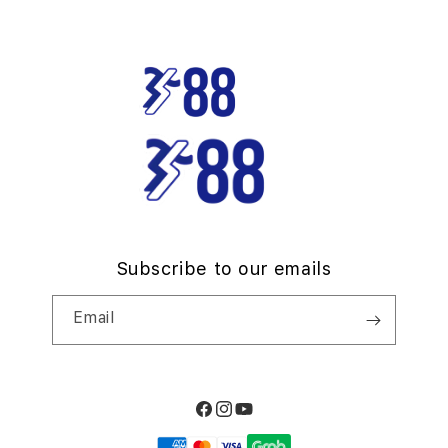
Contact Us
Trade-in
o
Offers
Why Shop at iStudio
FAQ
r
Traveller’s Reservation
Elush Corporate Website
d
Privacy Policy
i
Site Terms of Use
o
n
Subscribe to our emails
Email
Facebook
Instagram
YouTube
Payment