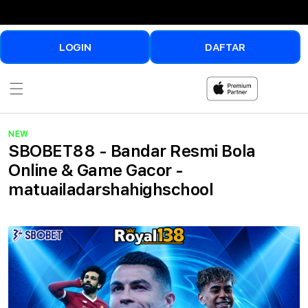
Skip to
content
LOGIN
DAFTAR
NEW
SBOBET88 - Bandar Resmi Bola
Online & Game Gacor -
matuailadarshahighschool