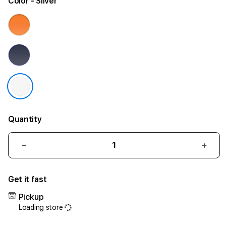
Color
- Silver
Quantity
Decrease
Incr
quantity
quant
for
for
Get it fast
iPhone
iPho
17
17
Pickup
Air
Air
Loading store
1TB
1TB
Silver
Silve