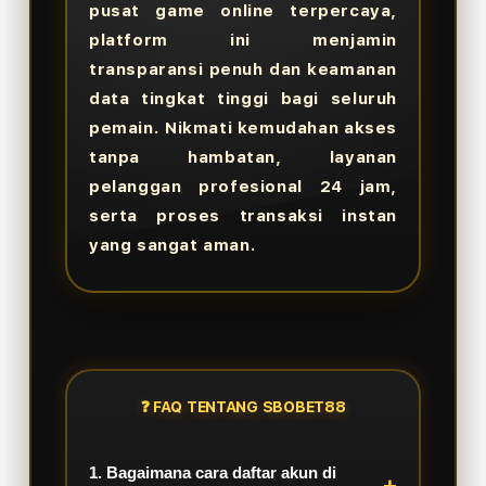
pusat game online terpercaya,
platform ini menjamin
transparansi penuh dan keamanan
data tingkat tinggi bagi seluruh
pemain. Nikmati kemudahan akses
tanpa hambatan, layanan
pelanggan profesional 24 jam,
serta proses transaksi instan
yang sangat aman.
❓ FAQ TENTANG SBOBET88
1. Bagaimana cara daftar akun di