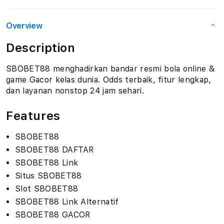
Overview
Description
SBOBET88 menghadirkan bandar resmi bola online &
game Gacor kelas dunia. Odds terbaik, fitur lengkap,
dan layanan nonstop 24 jam sehari.
Features
SBOBET88
SBOBET88 DAFTAR
SBOBET88 Link
Situs SBOBET88
Slot SBOBET88
SBOBET88 Link Alternatif
SBOBET88 GACOR