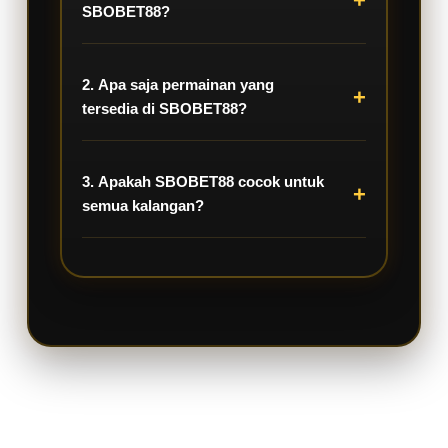
SBOBET88?
2. Apa saja permainan yang
tersedia di SBOBET88?
3. Apakah SBOBET88 cocok untuk
semua kalangan?