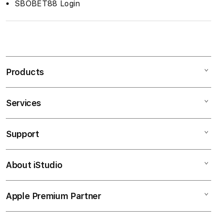
SBOBET88 Login
S
i
n
Products
g
l
e
Services
Mac
c
iPad
o
Support
AppleCare+
l
iPhone
u
Corporate
Watch
About iStudio
m
My Account
Demo Sessions
Music
n
Collection & Delivery
Elush Service Provider
a
TV & Home
Apple Premium Partner
About Us
Returns & Exchanges
c
Financing Options
Accessories
c
Find an iStudio near you