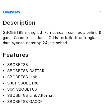
Overview
Description
SBOBET88 menghadirkan bandar resmi bola online &
game Gacor kelas dunia. Odds terbaik, fitur lengkap,
dan layanan nonstop 24 jam sehari.
Features
SBOBET88
SBOBET88 DAFTAR
SBOBET88 Link
Situs SBOBET88
Slot SBOBET88
SBOBET88 Link Alternatif
SBOBET88 GACOR