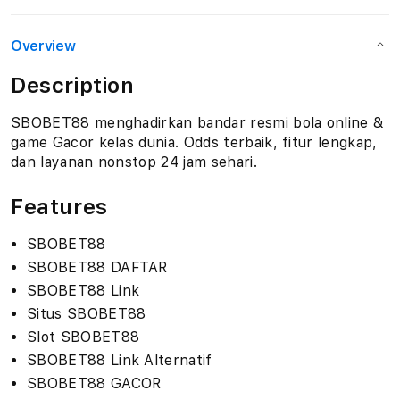
Overview
Description
SBOBET88 menghadirkan bandar resmi bola online &
game Gacor kelas dunia. Odds terbaik, fitur lengkap,
dan layanan nonstop 24 jam sehari.
Features
SBOBET88
SBOBET88 DAFTAR
SBOBET88 Link
Situs SBOBET88
Slot SBOBET88
SBOBET88 Link Alternatif
SBOBET88 GACOR