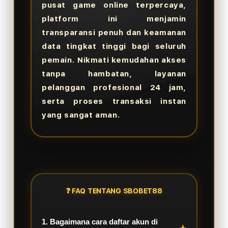
pusat game online terpercaya,
platform ini menjamin
transparansi penuh dan keamanan
data tingkat tinggi bagi seluruh
pemain. Nikmati kemudahan akses
tanpa hambatan, layanan
pelanggan profesional 24 jam,
serta proses transaksi instan
yang sangat aman.
❓ FAQ TENTANG SBOBET88
1. Bagaimana cara daftar akun di