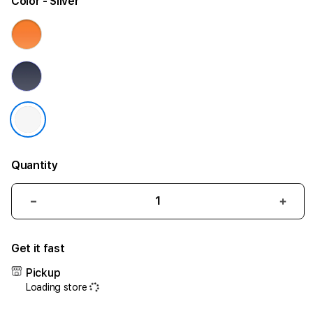
Color
- Silver
Quantity
Decrease
Incr
quantity
quant
for
for
Get it fast
iPhone
iPho
17
17
Pickup
Air
Air
Loading store
1TB
1TB
Silver
Silve